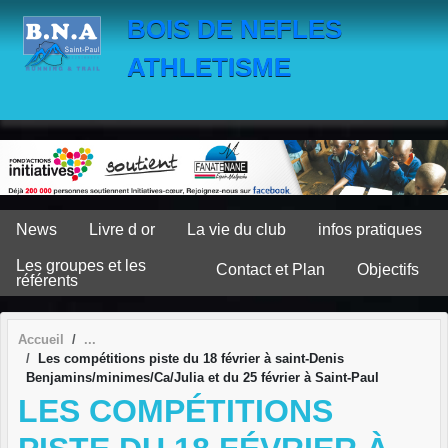
Panneau de gestion des cookies
BOIS DE NEFLES
ATHLETISME
News
Livre d or
La vie du club
infos pratiques
Les groupes et les
Contact et Plan
Objectifs
référents
Accueil
Les compétitions piste du 18 février à saint-Denis
Benjamins/minimes/Ca/Julia et du 25 février à Saint-Paul
LES COMPÉTITIONS