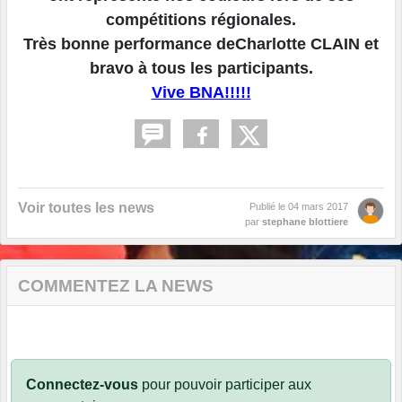
compétitions régionales.
Très bonne performance deCharlotte CLAIN et
bravo à tous les participants.
Vive BNA!!!!!
Voir toutes les news
Publié le
04 mars 2017
par
stephane blottiere
COMMENTEZ LA NEWS
Connectez-vous
pour pouvoir participer aux