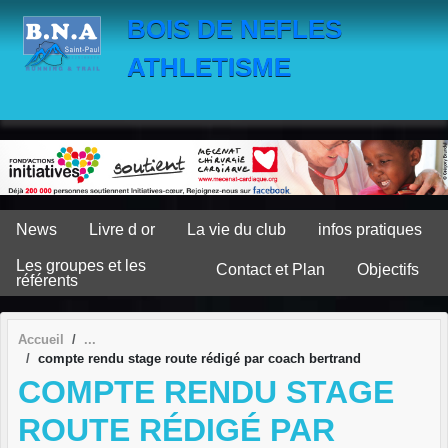
Panneau de gestion des cookies
BOIS DE NEFLES
ATHLETISME
News
Livre d or
La vie du club
infos pratiques
Les groupes et les
Contact et Plan
Objectifs
référents
Accueil
compte rendu stage route rédigé par coach bertrand
COMPTE RENDU STAGE
ROUTE RÉDIGÉ PAR