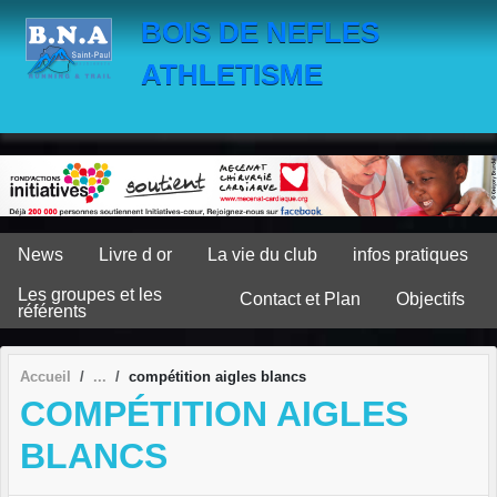
Panneau de gestion des cookies
BOIS DE NEFLES
ATHLETISME
News
Livre d or
La vie du club
infos pratiques
Les groupes et les
Contact et Plan
Objectifs
référents
Accueil
compétition aigles blancs
COMPÉTITION AIGLES
BLANCS