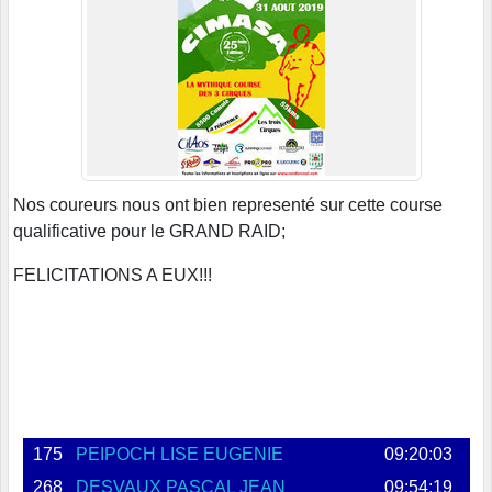
Nos coureurs nous ont bien representé sur cette course
qualificative pour le GRAND RAID;
FELICITATIONS A EUX!!!
175
PEIPOCH LISE EUGENIE
09:20:03
268
DESVAUX PASCAL JEAN
09:54:19