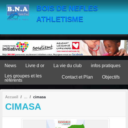
Panneau de gestion des cookies
BOIS DE NEFLES
ATHLETISME
News
Livre d or
La vie du club
infos pratiques
Les groupes et les
Contact et Plan
Objectifs
référents
Accueil
cimasa
CIMASA