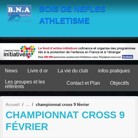
Panneau de gestion des cookies
BOIS DE NEFLES
ATHLETISME
News
Livre d or
La vie du club
infos pratiques
Les groupes et les
Contact et Plan
Objectifs
référents
Accueil
championnat cross 9 février
CHAMPIONNAT CROSS 9
FÉVRIER