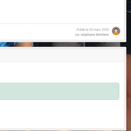
Publié le
03 mars 2020
par
stephane blottiere