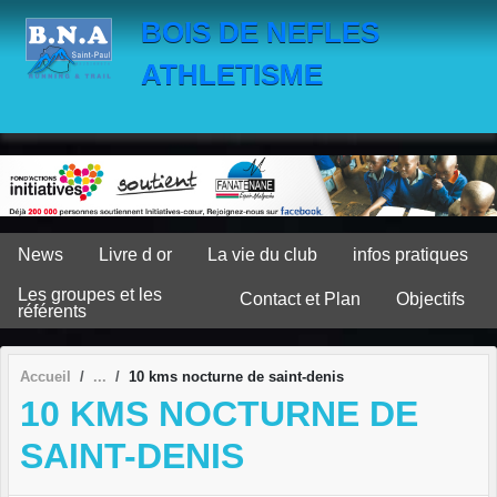
Panneau de gestion des cookies
BOIS DE NEFLES
ATHLETISME
News
Livre d or
La vie du club
infos pratiques
Les groupes et les
Contact et Plan
Objectifs
référents
Accueil
10 kms nocturne de saint-denis
10 KMS NOCTURNE DE
SAINT-DENIS