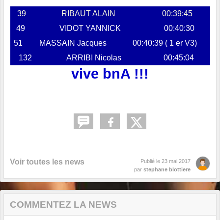
39
RIBAUT ALAIN
00:39:45
49
VIDOT YANNICK
00:40:30
51
MASSAIN Jacques
00:40:39 ( 1 er V3)
132
ARRIBI Nicolas
00:45:04
vive bnA !!!
Voir toutes les news
Publié le
23 mai 2017
par
stephane blottiere
COMMENTEZ LA NEWS